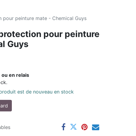
on pour peinture mate - Chemical Guys
protection pour peinture
al Guys
 ou en relais
ock.
 produit est de nouveau en stock
tard
ables