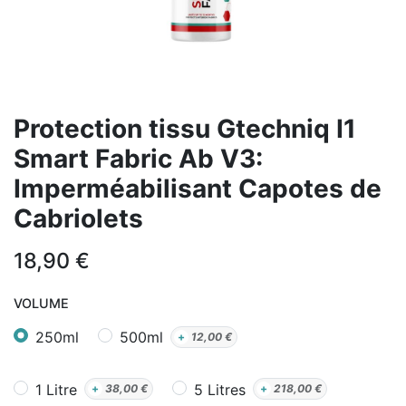
Protection tissu Gtechniq I1
Smart Fabric Ab V3:
Imperméabilisant Capotes de
Cabriolets
18,90
€
VOLUME
250ml
500ml
+
12,00
€
1 Litre
5 Litres
+
38,00
€
+
218,00
€