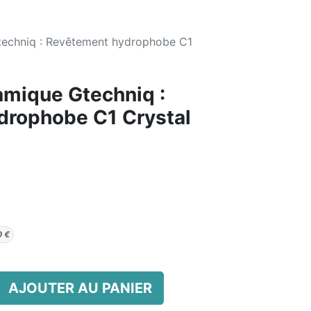
techniq : Revêtement hydrophobe C1
amique Gtechniq :
drophobe C1 Crystal
0
€
AJOUTER AU PANIER