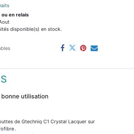
haits
 ou en relais
 Aout
és disponible(s) en stock.
ables
NS
 bonne utilisation
uttes de Gtechniq C1 Crystal Lacquer sur
ofibre .