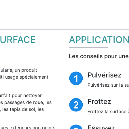
SURFACE
APPLICATIO
Les conseils pour une
iar's, un produit
Pulvérisez
lti usage spécialement
Pulvérisez sur la s
arfait pour nettoyer
Frottez
es passages de roue, les
, les tapis de sol, les
Frottez la surface 
Essuyez
ques extérieurs non peints