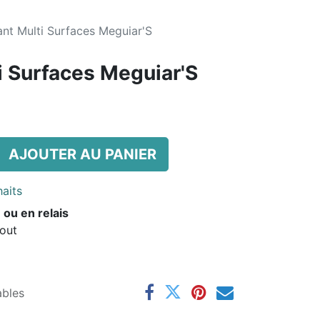
nt Multi Surfaces Meguiar'S
i Surfaces Meguiar'S
AJOUTER AU PANIER
haits
 ou en relais
Aout
ables