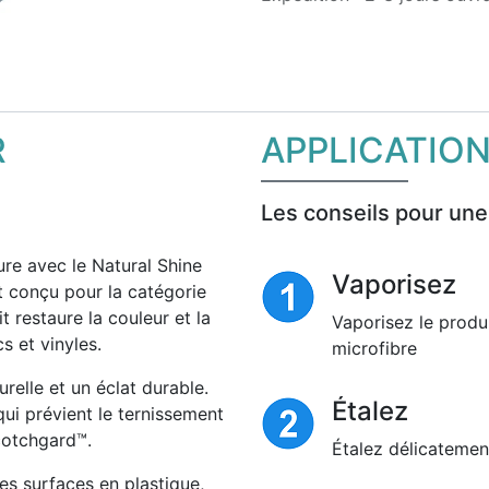
R
APPLICATIO
Les conseils pour une
ture avec le Natural Shine
Vaporisez
t conçu pour la catégorie
t restaure la couleur et la
Vaporisez le produi
cs et vinyles.
microfibre
relle et un éclat durable.
Étalez
ui prévient le ternissement
Scotchgard™.
Étalez délicatement
es surfaces en plastique,