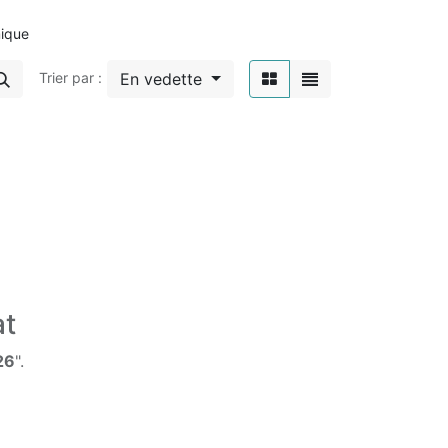
ique
En vedette
Trier par :
at
26
".