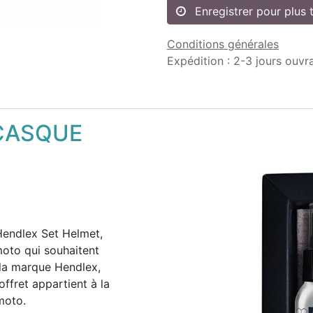
Enregistrer pour plus 
Conditions générales
Expédition : 2-3 jours ouvr
CASQUE
Hendlex Set Helmet,
oto qui souhaitent
e la marque Hendlex,
ffret appartient à la
moto.