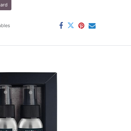
tard
ables