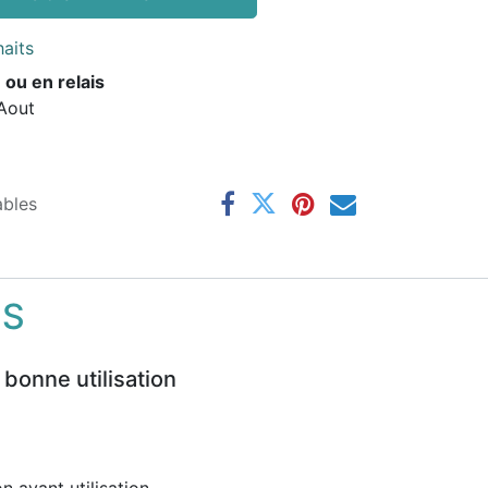
haits
 ou en relais
 Aout
ables
NS
 bonne utilisation