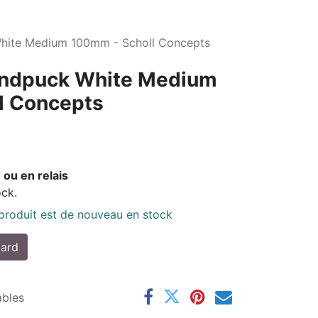
hite Medium 100mm - Scholl Concepts
andpuck White Medium
l Concepts
 ou en relais
ock.
 produit est de nouveau en stock
tard
ables