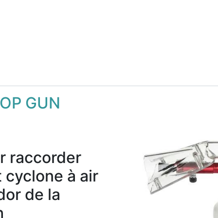
TOP GUN
r raccorder
t cyclone à air
or de la
h