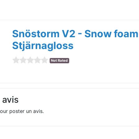
Snöstorm V2 - Snow foam
Stjärnagloss
Not Rated
 avis
our poster un avis.