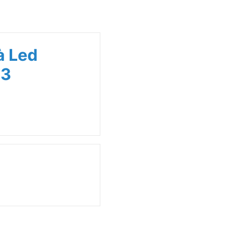
à Led
-3